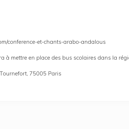
​f​e​r​e​n​c​e​-​e​t​-​c​h​a​n​t​s​-​a​r​a​b​o​-​a​n​d​a​l​ous
­vi­ra à mettre en place des bus sco­laires dans la r
 Tour­ne­fort, 75005 Paris