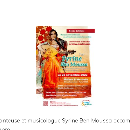
 chan­teuse et musi­co­logue Syrine Ben Mous­sa accom
mbre.