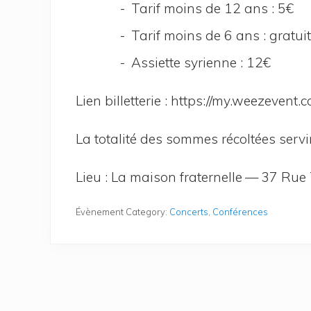
Tarif moins de 12 ans : 5€
Tarif moins de 6 ans : gratuit
Assiette syrienne : 12€
Lien billet­te­rie : https://​my​.wee​zevent​.com/​c​o​n
La tota­li­té des sommes récol­tées ser
Lieu : La mai­son fra­ter­nelle — 37 Rue
Évènement Category:
Concerts
,
Conférences