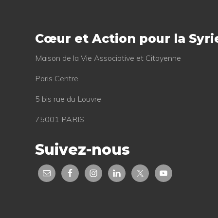
Footer
Cœur et Action pour la Syri
Mai­son de la Vie Asso­cia­tive et Citoyenne
Paris Centre
5 bis rue du Louvre
75001 PARIS
Suivez-nous