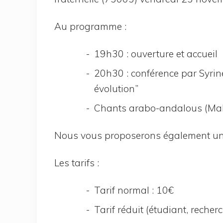
Au pro­gramme :
19h30 : ouver­ture et accueil
20h30 : confé­rence par Syri
évolution”
Chants ara­bo-anda­lous (Ma
Nous vous pro­po­se­rons éga­le­ment un 
Les tarifs :
Tarif nor­mal : 10€
Tarif réduit (étu­diant, recher