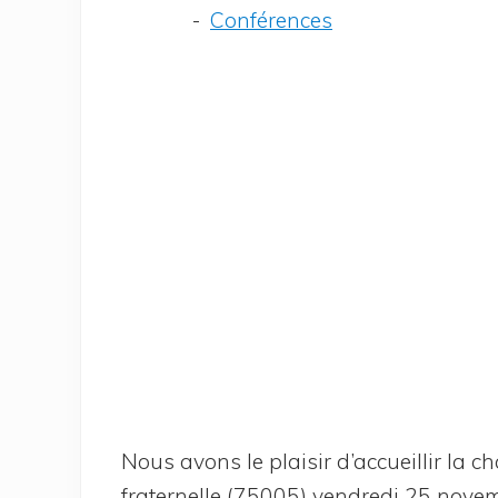
Confé­rences
Nous avons le plai­sir d’ac­cueillir la
fra­ter­nelle (75005) ven­dre­di 25 nove