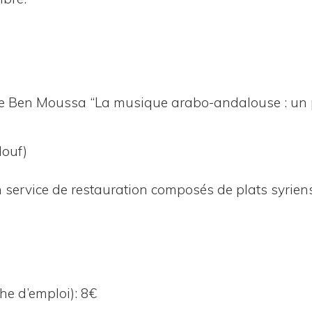
ne Ben Mous­sa “La musique ara­bo-anda­louse : un 
louf)
ser­vice de res­tau­ra­tion com­po­sés de plats syrie
che d’emploi): 8€