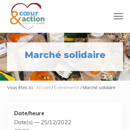
Menu
Passer
Passer
au
au
Menu
contenu
pied
principal
de
Donner
de
page
l'espoir
à
Marché solidaire
ceux
qui
ont
tout
perdu
Vous êtes ici :
Accueil
/
Évènements
/
Marché solidaire
Date/heure
Date(s) — 25/12/2022