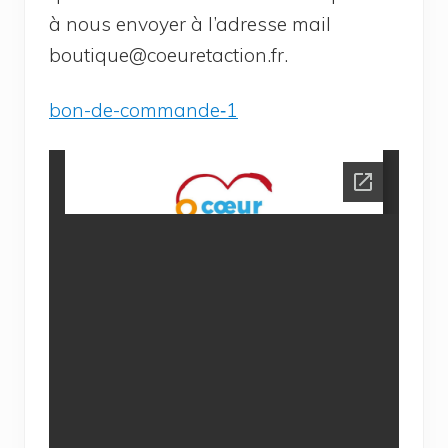
à nous envoyer à l’a­dresse mail
boutique@​coeuretaction.​fr.
bon-de-com­man­de‑1