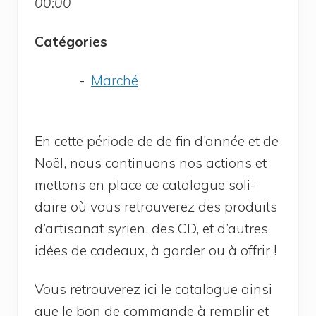
00:00
Caté­go­ries
Mar­ché
En cette période de de fin d’année et de
Noël, nous conti­nuons nos actions et
met­tons en place ce cata­logue soli­
daire où vous retrou­ve­rez des pro­duits
d’artisanat syrien, des CD, et d’autres
idées de cadeaux, à gar­der ou à offrir !
Vous retrou­ve­rez ici le cata­logue ain­si
que le bon de com­mande à rem­plir et