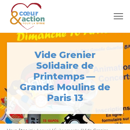
Menu
Passer
Passer
au
au
Menu
contenu
pied
principal
de
Donner
de
page
l'espoir
à
Vide Grenier
ceux
qui
Solidaire de
ont
tout
Printemps —
perdu
Grands Moulins de
Paris 13