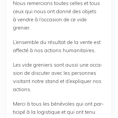
Nous remer­cions toutes celles et tous
ceux qui nous ont don­né des objets
à vendre à l’oc­ca­sion de ce vide
grenier.
L’en­semble du résul­tat de la vente est
affec­té à nos actions humanitaires.
Les vide gre­niers sont aus­si une occa­
sion de dis­cu­ter avec les per­sonnes
visi­tant notre stand et d’ex­pli­quer nos
actions.
Mer­ci à tous les béné­voles qui ont par­
ti­ci­pé à la logis­tique et qui ont tenu