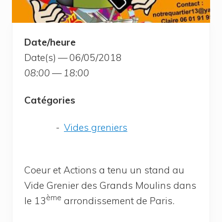
Date/heure
Date(s) — 06/05/2018
08:00 — 18:00
Caté­go­ries
Vides gre­niers
Coeur et Actions a tenu un stand au
Vide Gre­nier des Grands Mou­lins dans
ème
le 13
arron­dis­se­ment de Paris.