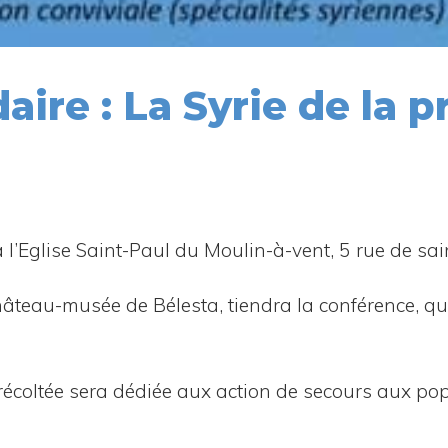
ire : La Syrie de la p
l’E­glise Saint-Paul du Mou­lin-à-vent, 5 rue de s
châ­teau-musée de Béles­ta, tien­dra la confé­rence, qui
e récol­tée sera dédiée aux action de secours aux popu