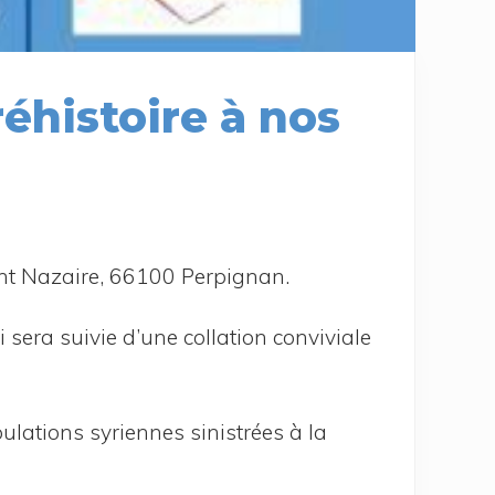
réhistoire à nos
aint Nazaire, 66100 Perpignan.
 sera sui­vie d’une col­la­tion convi­viale
­la­tions syriennes sinis­trées à la