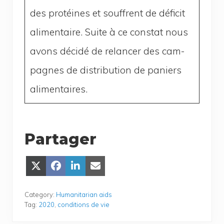
des pro­téines et souffrent de défi­cit
ali­men­taire. Suite à ce constat nous
avons déci­dé de relan­cer des cam­
pagnes de dis­tri­bu­tion de paniers
alimentaires.
Partager
Share
Share
Share
Share
on
on
on
on Email
X
Face­
Lin­
(Twit­
book
ke­
Category:
Humanitarian aids
ter)
dIn
Tag:
2020
,
conditions de vie