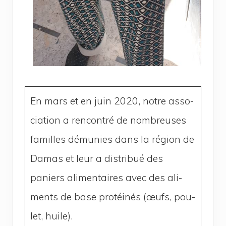
En mars et en juin 2020, notre asso­
cia­tion a ren­con­tré de nom­breuses
familles dému­nies dans la région de
Damas et leur a dis­tri­bué des
paniers ali­men­taires avec des ali­
ments de base pro­téi­nés (œufs, pou­
let, huile).