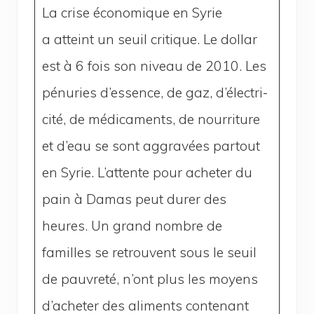
La crise éco­no­mique en Syrie
a atteint un seuil cri­tique. Le dol­lar
est à 6 fois son niveau de 2010. Les
pénu­ries d’es­sence, de gaz, d’élec­tri­
ci­té, de médi­ca­ments, de nour­ri­ture
et d’eau se sont aggra­vées par­tout
en Syrie. L’at­tente pour ache­ter du
pain à Damas peut durer des
heures. Un grand nombre de
familles se retrouvent sous le seuil
de pau­vre­té, n’ont plus les moyens
d’a­che­ter des ali­ments conte­nant