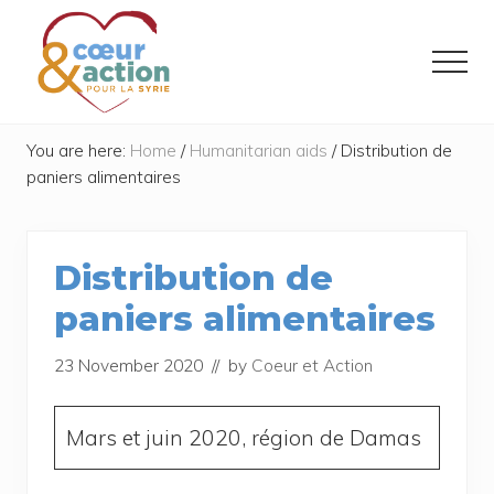
Menu
Skip
Skip
to
to
Menu
main
footer
content
Donner
de
You are here:
Home
/
Humanitarian aids
/
Distribution de
l'espoir
paniers alimentaires
à
ceux
qui
ont
Distribution de
tout
perdu
paniers alimentaires
23 November 2020
// by
Coeur et Action
Mars et juin 2020, région de Damas