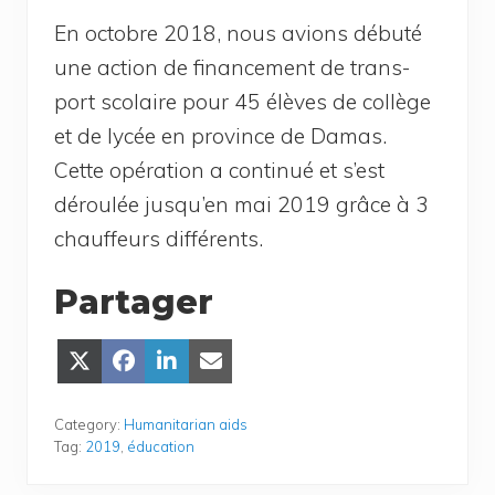
En octobre 2018, nous avions débu­té
une action de finan­ce­ment de trans­
port sco­laire pour 45 élèves de col­lège
et de lycée en pro­vince de Damas.
Cette opé­ra­tion a conti­nué et s’est
dérou­lée jusqu’en mai 2019 grâce à 3
chauf­feurs différents.
Partager
Share
Share
Share
Share
on
on
on
on Email
X
Face­
Lin­
(Twit­
book
ke­
Category:
Humanitarian aids
ter)
dIn
Tag:
2019
,
éducation