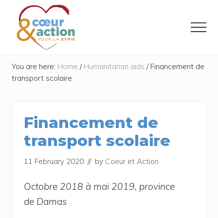
Menu
Skip
Skip
to
to
Menu
main
footer
content
Donner
de
You are here:
Home
/
Humanitarian aids
/
Financement de
l'espoir
transport scolaire
à
ceux
qui
ont
Financement de
tout
perdu
transport scolaire
11 February 2020
// by
Coeur et Action
Octobre 2018 à mai 2019, pro­vince
de Damas