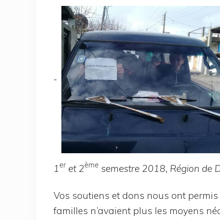
er
ème
1
et 2
semestre 2018, Région de 
Vos sou­tiens et dons nous ont per­mis d
familles n’a­vaient plus les moyens néce