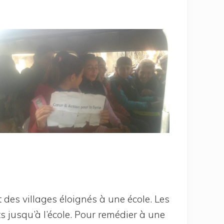
 des vil­lages éloi­gnés à une école. Les
 jus­qu’à l’é­cole. Pour remé­dier à une