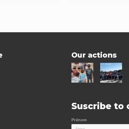
P
o
s
t
:
e
Our actions
2024
2023
status
status
report
report
Suscribe to
Prénom