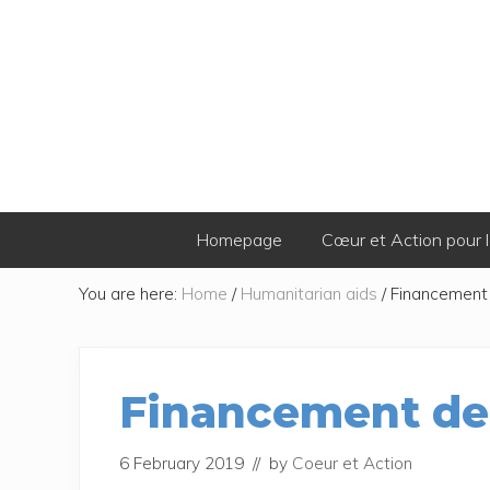
Skip
Skip
Skip
Skip
to
to
to
to
primary
secondary
main
footer
navigation
navigation
content
Homepage
Cœur et Action pour l
You are here:
Home
/
Humanitarian aids
/
Financement 
Financement de 
6 February 2019
// by
Coeur et Action