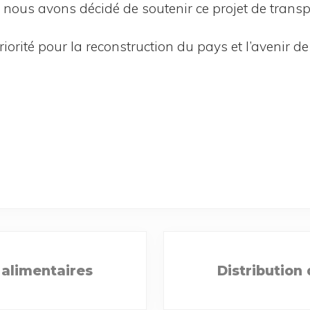
ts nous avons déci­dé de sou­te­nir ce pro­jet de trans­
prio­ri­té pour la recons­truc­tion du pays et l’a­ve­nir 
N
 alimentaires
Distribution
e
x
t