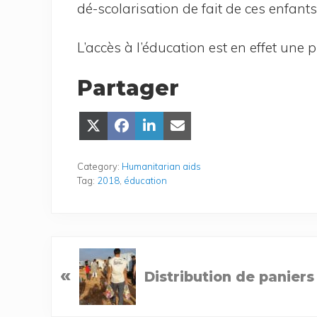
dé-sco­la­ri­sa­tion de fait de ces enfan
L’ac­cès à l’é­du­ca­tion est en effet une 
Partager
Share
Share
Share
Share
on
on
on
on Email
X
Face­
Lin­
(Twit­
book
ke­
Category:
Humanitarian aids
ter)
dIn
Tag:
2018
,
éducation
P
«
Distribution de paniers
r
e
v