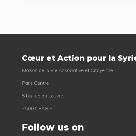
i
o
u
s
Footer
P
o
Cœur et Action pour la Syri
s
t
Mai­son de la Vie Asso­cia­tive et Citoyenne
:
Paris Centre
5 bis rue du Louvre
75001 PARIS
Follow us on