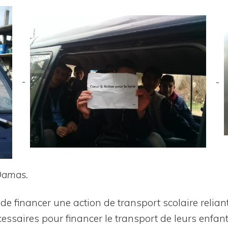
Damas.
e finan­cer une action de trans­port sco­laire reliant
s­saires pour finan­cer le trans­port de leurs enfants