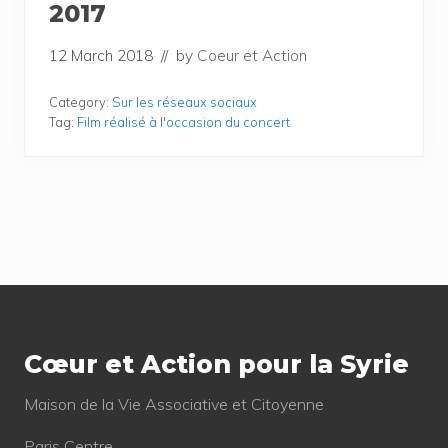
2017
12 March 2018
// by
Coeur et Action
Category:
Sur les réseaux sociaux
Tag:
Film réalisé à l'occasion du concert
Footer
Cœur et Action pour la Syrie
Mai­son de la Vie Asso­cia­tive et Citoyenne
Paris Centre