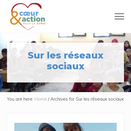
Menu
Skip
Skip
to
to
Menu
main
footer
content
Donner
de
l'espoir
à
Sur les réseaux
ceux
qui
sociaux
ont
tout
perdu
You are here:
Home
/
Archives for Sur les réseaux sociaux