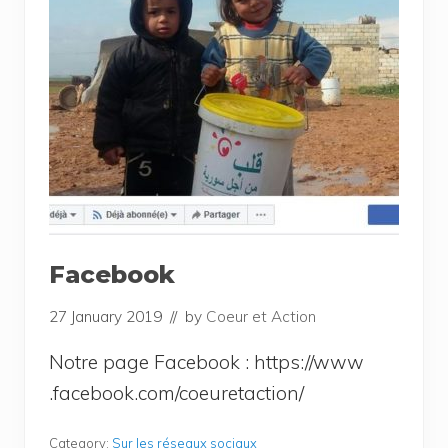
Facebook
27 January 2019
// by
Coeur et Action
Notre page Face­book : https://​www​
.face​book​.com/​c​o​e​u​r​e​t​a​c​t​i​on/
Category:
Sur les réseaux sociaux