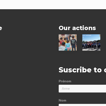
s
t
:
e
Our actions
2024
2023
status
status
report
report
Suscribe to
Prénom
Nom