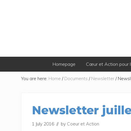
Skip
Skip
Skip
Skip
to
to
to
to
primary
secondary
main
footer
navigation
navigation
content
Homepage
Cœur et Action pour l
You are here:
Home
/
Documents
/
Newsletter
/
Newsle
Newsletter juill
1 July 2016
// by
Coeur et Action