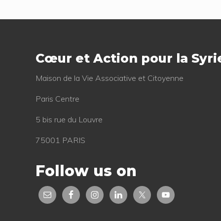
u
s
Footer
P
o
Cœur et Action pour la Syri
s
t
Mai­son de la Vie Asso­cia­tive et Citoyenne
:
Paris Centre
5 bis rue du Louvre
75001 PARIS
Follow us on