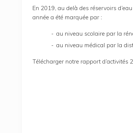
En 2019, au delà des réser­voirs d’eau p
année a été mar­quée par :
au niveau sco­laire par la ré
au niveau médi­cal par la dis­t
Télé­char­ger notre rap­port d’ac­ti­vi­tés 