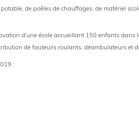
otable, de poêles de chauf­fages, de maté­riel sco­lai
no­va­tion d’une école accueillant 150 enfants dans
ri­bu­tion de fau­teuils rou­lants, déam­bu­la­teurs et
2019 :