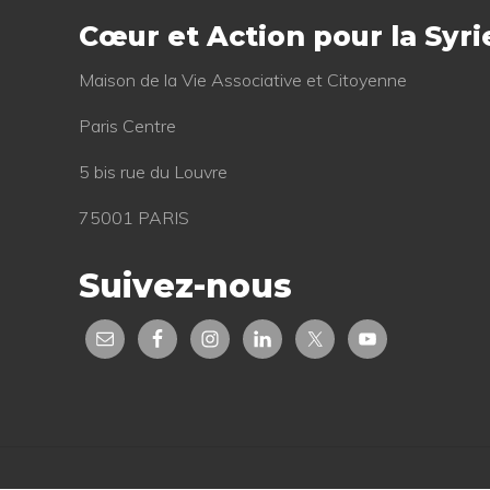
é
Cœur et Action pour la Syri
c
é
Mai­son de la Vie Asso­cia­tive et Citoyenne
d
Paris Centre
e
n
5 bis rue du Louvre
t
75001 PARIS
:
Suivez-nous