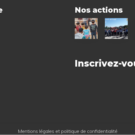
i
e
Nos actions
v
a
Rapport
Rapport
n
annuel
annuel
t
2024
2023
:
Inscrivez-vo
Mentions légales et politique de confidentialité