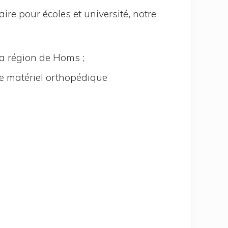
re pour écoles et uni­ver­si­té, notre
 la région de Homs ;
 de maté­riel orthopédique