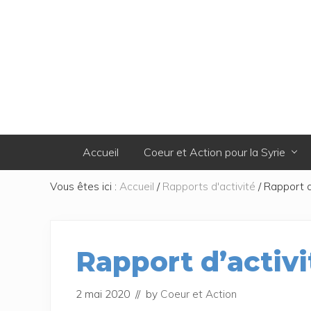
Passer
Skip
Passer
Passer
à
to
au
au
la
secondary
contenu
pied
navigation
navigation
principal
de
principale
page
Accueil
Coeur et Action pour la Syrie
Vous êtes ici :
Accueil
/
Rapports d'activité
/
Rapport d
Rapport d’activi
2 mai 2020
// by
Coeur et Action