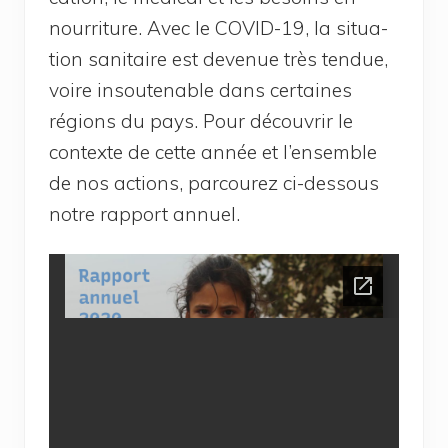
nour­ri­ture. Avec le COVID-19, la situa­
tion sani­taire est deve­nue très ten­due,
voire insou­te­nable dans cer­taines
régions du pays. Pour décou­vrir le
contexte de cette année et l’en­semble
de nos actions, par­cou­rez ci-des­sous
notre rap­port annuel.