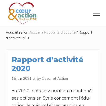
Menu
Passer
Passer
au
au
Menu
contenu
pied
principal
de
Donner
de
Vous êtes ici :
Accueil
/
Rapports d'activité
/
Rapport
page
l'espoir
d'activité 2020
à
ceux
qui
ont
Rapport d’activité
tout
perdu
2020
15 juin 2021
// by
Coeur et Action
En 2020, notre asso­cia­tion a conti­nué
ses actions en Syrie concer­nant l’é­du­
ca­tion, le médi­cal et les besoins en