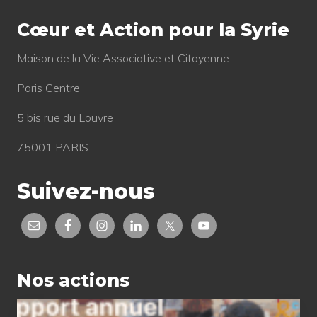
u
e
i
Cœur et Action pour la Syrie
n
v
t
Mai­son de la Vie Asso­cia­tive et Citoyenne
a
:
n
Paris Centre
t
5 bis rue du Louvre
:
75001 PARIS
Suivez-nous
Nos actions
Rapport