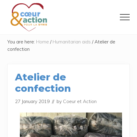
Menu
Skip
Skip
to
to
Menu
main
footer
content
Donner
de
You are here:
Home
/
Humanitarian aids
/
Atelier de
l'espoir
confection
à
ceux
qui
ont
Atelier de
tout
perdu
confection
27 January 2019
// by
Coeur et Action