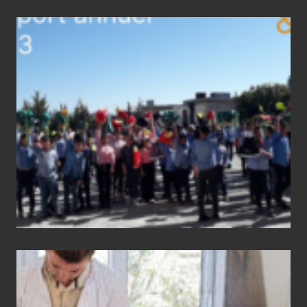
2023
status
report
Medical
physiotherapy
equipment