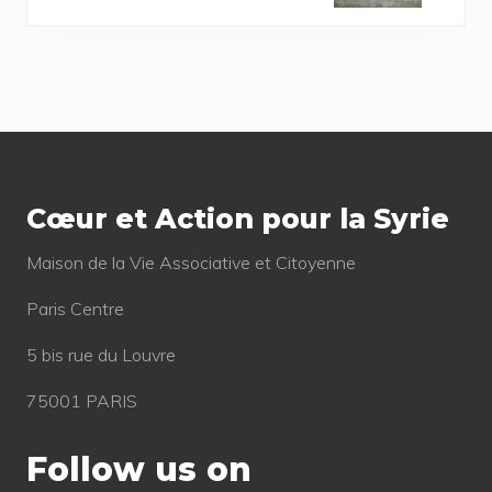
s
t
P
P
o
o
s
s
t
Footer
t
:
:
Cœur et Action pour la Syrie
Mai­son de la Vie Asso­cia­tive et Citoyenne
Paris Centre
5 bis rue du Louvre
75001 PARIS
Follow us on