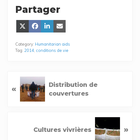
Partager
Share
Share
Share
Share
on
on
on
on Email
X
Face­
Lin­
(Twit­
book
ke­
Category:
Humanitarian aids
ter)
dIn
Tag:
2014
,
conditions de vie
P
Distribution de
«
r
couvertures
e
v
i
N
o
»
Cultures vivrières
e
u
x