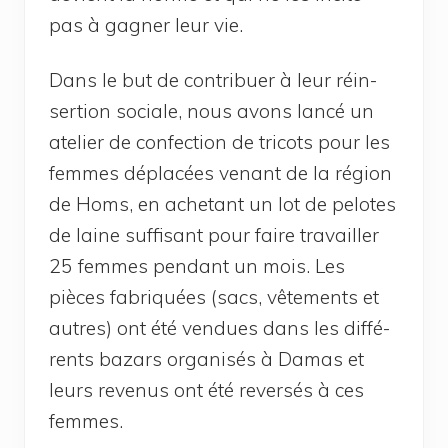
pas à gagner leur vie.
Dans le but de contri­buer à leur réin­
ser­tion sociale, nous avons lan­cé un
ate­lier de confec­tion de tri­cots pour les
femmes dépla­cées venant de la région
de Homs, en ache­tant un lot de pelotes
de laine suf­fi­sant pour faire tra­vailler
25 femmes pen­dant un mois. Les
pièces fabri­quées (sacs, vête­ments et
autres) ont été ven­dues dans les dif­fé­
rents bazars orga­ni­sés à Damas et
leurs reve­nus ont été rever­sés à ces
femmes.