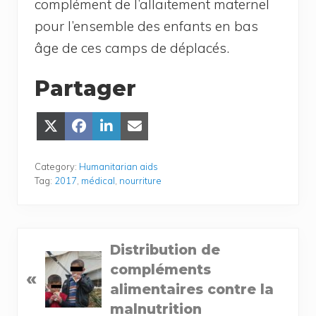
com­plé­ment de l’allaitement mater­nel
pour l’ensemble des enfants en bas
âge de ces camps de déplacés.
Partager
Share
Share
Share
Share
on
on
on
on Email
X
Face­
Lin­
(Twit­
book
ke­
Category:
Humanitarian aids
ter)
dIn
Tag:
2017
,
médical
,
nourriture
P
Distribution de
r
compléments
«
e
alimentaires contre la
v
malnutrition