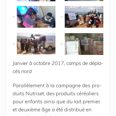
Jan­vier à octobre 2017, camps de dépla­
cés nord
Paral­lè­le­ment à la cam­pagne des pro­
duits Nutri­set, des pro­duits céréa­liers
pour enfants ain­si que du lait pre­mier
et deuxième âge a été dis­tri­bué en