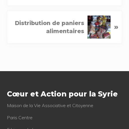
i
o
N
u
Distribution de paniers
»
e
s
alimentaires
x
P
t
o
P
s
o
t
s
:
Footer
t
:
Cœur et Action pour la Syrie
Mai­son de la Vie Asso­cia­tive et Citoyenne
Paris Centre