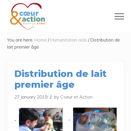
Menu
Skip
Skip
to
to
Menu
main
footer
content
Donner
de
You are here:
Home
/
Humanitarian aids
/
Distribution de
l'espoir
lait premier âge
à
ceux
qui
ont
Distribution de lait
tout
perdu
premier âge
27 January 2019
// by
Coeur et Action