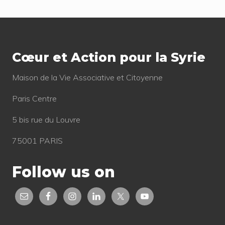
s
s
t
Footer
t
:
:
Cœur et Action pour la Syrie
Mai­son de la Vie Asso­cia­tive et Citoyenne
Paris Centre
5 bis rue du Louvre
75001 PARIS
Follow us on