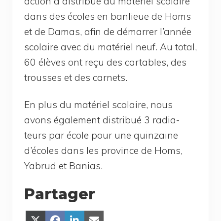
action a dis­tri­bué du maté­riel sco­laire
dans des écoles en ban­lieue de Homs
et de Damas, afin de démar­rer l’année
sco­laire avec du maté­riel neuf. Au total,
60 élèves ont reçu des car­tables, des
trousses et des carnets.
En plus du maté­riel sco­laire, nous
avons éga­le­ment dis­tri­bué 3 radia­
teurs par école pour une quin­zaine
d’écoles dans les pro­vince de Homs,
Yabrud et Banias.
Partager