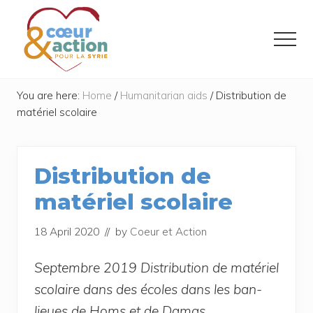
Menu
Skip
Skip
to
to
Menu
main
footer
content
Donner
de
You are here:
Home
/
Humanitarian aids
/
Distribution de
l'espoir
matériel scolaire
à
ceux
qui
ont
Distribution de
tout
perdu
matériel scolaire
18 April 2020
// by
Coeur et Action
Sep­tembre 2019 Dis­tri­bu­tion de maté­riel
sco­laire dans des écoles dans les ban­
lieues de Homs et de Damas