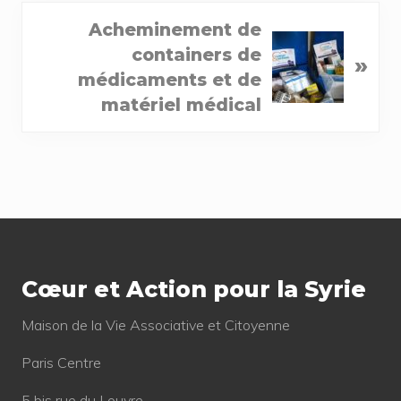
i
N
Acheminement de
o
e
containers de
u
»
x
médicaments et de
s
t
matériel médical
P
P
o
o
s
s
t
t
:
Footer
:
Cœur et Action pour la Syrie
Mai­son de la Vie Asso­cia­tive et Citoyenne
Paris Centre
5 bis rue du Louvre