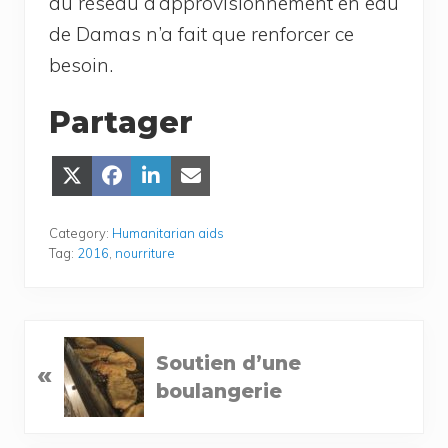
du réseau d’approvisionnement en eau
de Damas n’a fait que ren­for­cer ce
besoin.
Partager
Share
Share
Share
Share
on
on
on
on Email
X
Face­
Lin­
(Twit­
book
ke­
Category:
Humanitarian aids
ter)
dIn
Tag:
2016
,
nourriture
P
Soutien d’une
«
r
boulangerie
e
v