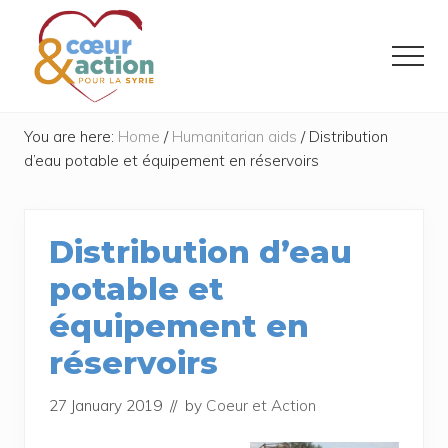
Menu
Skip
Skip
to
to
Menu
main
footer
content
Donner
de
You are here:
Home
/
Humanitarian aids
/
Distribution
l'espoir
d’eau potable et équipement en réservoirs
à
ceux
qui
ont
Distribution d’eau
tout
perdu
potable et
équipement en
réservoirs
27 January 2019
// by
Coeur et Action