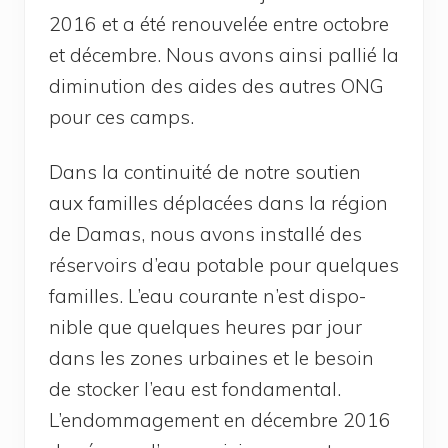
2016 et a été renou­ve­lée entre octobre
et décembre. Nous avons ain­si pal­lié la
dimi­nu­tion des aides des autres ONG
pour ces camps.
Dans la conti­nui­té de notre sou­tien
aux familles dépla­cées dans la région
de Damas, nous avons ins­tal­lé des
réser­voirs d’eau potable pour quelques
familles. L’eau cou­rante n’est dis­po­
nible que quelques heures par jour
dans les zones urbaines et le besoin
de sto­cker l’eau est fon­da­men­tal.
L’endommagement en décembre 2016