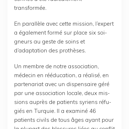
transformée.
En paral­lèle avec cette mis­sion, l’expert
a éga­le­ment for­mé sur place six soi­
gneurs au geste de soins et
d’adaptation des prothèses.
Un membre de notre asso­cia­tion,
méde­cin en réédu­ca­tion, a réa­li­sé, en
par­te­na­riat avec un dis­pen­saire géré
par une asso­cia­tion locale, deux mis­
sions auprès de patients syriens réfu­
giés en Tur­quie. Il a exa­mi­né 46
patients civils de tous âges ayant pour
la plu­part des bles­sures liées au conflit