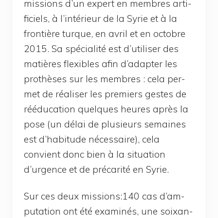
mis­sions d’un expert en membres arti­
fi­ciels, à l’in­té­rieur de la Syrie et à la
fron­tière turque, en avril et en octobre
2015. Sa spé­cia­li­té est d’utiliser des
matières flexibles afin d’adapter les
pro­thèses sur les membres : cela per­
met de réa­li­ser les pre­miers gestes de
réédu­ca­tion quelques heures après la
pose (un délai de plu­sieurs semaines
est d’habitude néces­saire), cela
convient donc bien à la situa­tion
d’urgence et de pré­ca­ri­té en Syrie.
Sur ces deux missions:140 cas d’am­
pu­ta­tion ont été exa­mi­nés, une soixan­