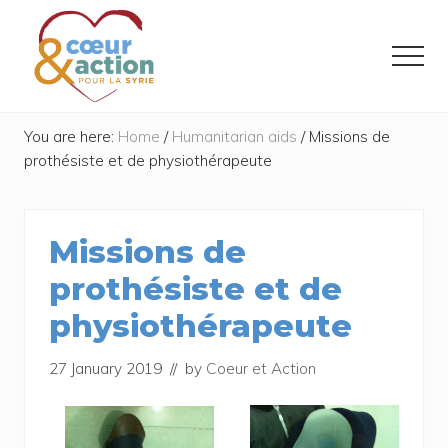
Menu
Skip
Skip
to
to
Menu
main
footer
content
Donner
de
You are here:
Home
/
Humanitarian aids
/
Missions de
l'espoir
prothésiste et de physiothérapeute
à
ceux
qui
ont
Missions de
tout
perdu
prothésiste et de
physiothérapeute
27 January 2019
// by
Coeur et Action