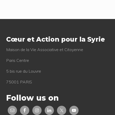
P
o
o
s
s
t
Footer
t
:
:
Cœur et Action pour la Syrie
Mai­son de la Vie Asso­cia­tive et Citoyenne
Paris Centre
5 bis rue du Louvre
75001 PARIS
Follow us on