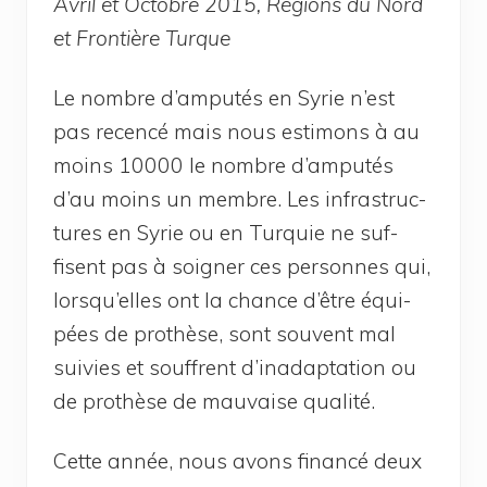
Avril et Octobre 2015, Régions du Nord
et Fron­tière Turque
Le nombre d’amputés en Syrie n’est
pas recen­cé mais nous esti­mons à au
moins 10000 le nombre d’amputés
d’au moins un membre. Les infra­struc­
tures en Syrie ou en Tur­quie ne suf­
fisent pas à soi­gner ces per­sonnes qui,
lorsqu’elles ont la chance d’être équi­
pées de pro­thèse, sont sou­vent mal
sui­vies et souffrent d’inadaptation ou
de pro­thèse de mau­vaise qualité.
Cette année, nous avons finan­cé deux