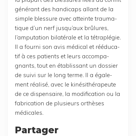
géné­rant des han­di­caps allant de la
simple bles­sure avec atteinte trau­ma­
tique d’un nerf jus­qu’aux brû­lures,
l’am­pu­ta­tion bila­té­rale et la tétra­plé­gie.
Il a four­ni son avis médi­cal et réédu­ca­
tif à ces patients et leurs accom­pa­
gnants, tout en éta­blis­sant un dos­sier
de sui­vi sur le long terme. Il a éga­le­
ment réa­li­sé, avec le kiné­si­thé­ra­peute
de ce dis­pen­saire, la modi­fi­ca­tion ou la
fabri­ca­tion de plu­sieurs orthèses
médicales.
Partager