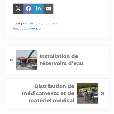
Share
Share
Share
Share
on
on
on
on Email
X
Face­
Lin­
(Twit­
book
ke­
Category:
Humanitarian aids
ter)
dIn
Tag:
2015
,
médical
P
Installation de
«
r
réservoirs d’eau
e
v
i
N
Distribution de
o
»
e
médicaments et de
u
x
matériel médical
s
t
P