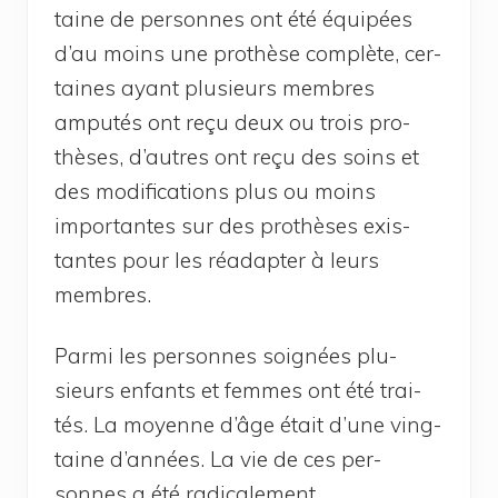
taine de per­sonnes ont été équi­pées
d’au moins une pro­thèse com­plète, cer­
taines ayant plu­sieurs membres
ampu­tés ont reçu deux ou trois pro­
thèses, d’autres ont reçu des soins et
des modi­fi­ca­tions plus ou moins
impor­tantes sur des pro­thèses exis­
tantes pour les réadap­ter à leurs
membres.
Par­mi les per­sonnes soi­gnées plu­
sieurs enfants et femmes ont été trai­
tés. La moyenne d’âge était d’une ving­
taine d’an­nées. La vie de ces per­
sonnes a été radi­ca­le­ment