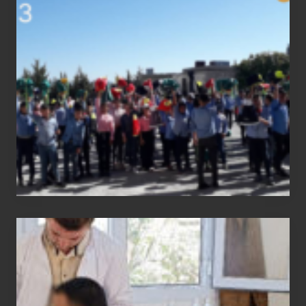
status
report
Medical
physiotherapy
equipment