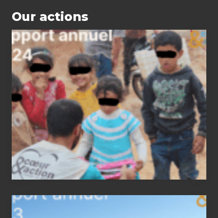
Our actions
2024
status
report
2023
status