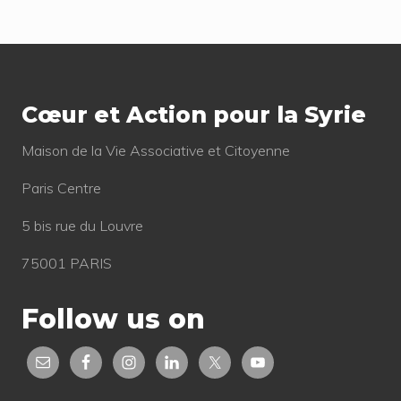
o
s
s
t
Footer
t
:
:
Cœur et Action pour la Syrie
Mai­son de la Vie Asso­cia­tive et Citoyenne
Paris Centre
5 bis rue du Louvre
75001 PARIS
Follow us on