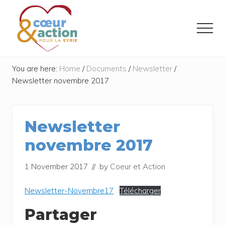
Menu
Skip
Skip
to
to
Menu
main
footer
content
Donner
de
You are here:
Home
/
Documents
/
Newsletter
/
l'espoir
Newsletter novembre 2017
à
ceux
qui
ont
Newsletter
tout
perdu
novembre 2017
1 November 2017
// by
Coeur et Action
News­let­ter-Novem­bre17
Télé­char­ger
Partager