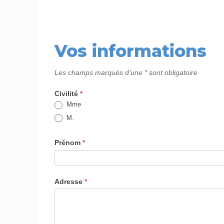
Vos informations
Les champs mar­qués d’une * sont obligatoire
Don
par
Civi­li­té
*
chèque
Mme
M.
Pré­nom
*
Adresse
*