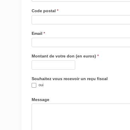
Code pos­tal
*
Email
*
Mon­tant de votre don (en euros)
*
Sou­hai­tez vous rece­voir un reçu fiscal
oui
Mes­sage