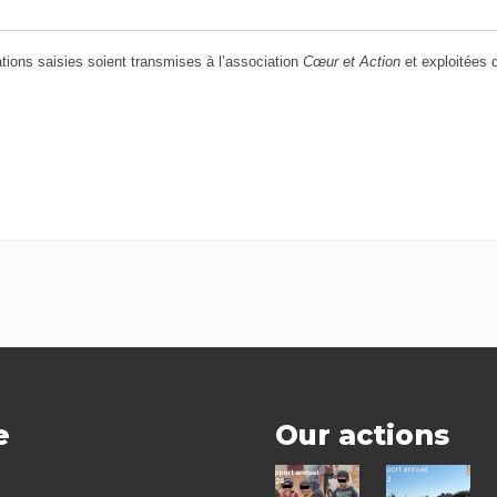
­tions sai­sies soient trans­mises à l’as­so­cia­tion
Cœur et Action
et exploi­tées
e
Our actions
2024
2023