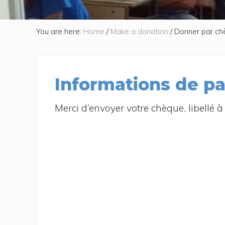
You are here:
Home
/
Make a donation
/
Donner par ch
Informations de p
Mer­ci d’en­voyer votre chèque, libel­lé à