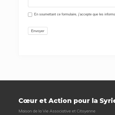
En sou­met­tant ce for­mu­laire, j’ac­cepte que les infor­ma
Envoyer
Footer
Cœur et Action pour la Syri
Mai­son de la Vie Asso­cia­tive et Citoyenne