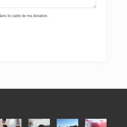
 dans le cadre de ma donation.
Medical
Hearing
Distribution
Distribution