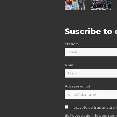
status
status
report
report
Suscribe to
Prénom
Nom
Adresse email
J'accepte de transmettre 
de l'association. Je pourrais