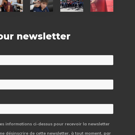
physiotherapy
aids
of
of
equipment
for
school
water tanks
children
supplies
for
 our newsletter
290
middle
school
students
les informations ci-dessus pour recevoir la newsletter
 me désinscrire de cette newsletter, à tout moment, par