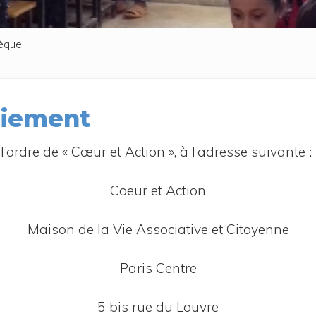
èque
aiement
 l’ordre de « Cœur et Action », à l’a­dresse suivante :
Coeur et Action
Mai­son de la Vie Asso­cia­tive et Citoyenne
Paris Centre
5 bis rue du Louvre