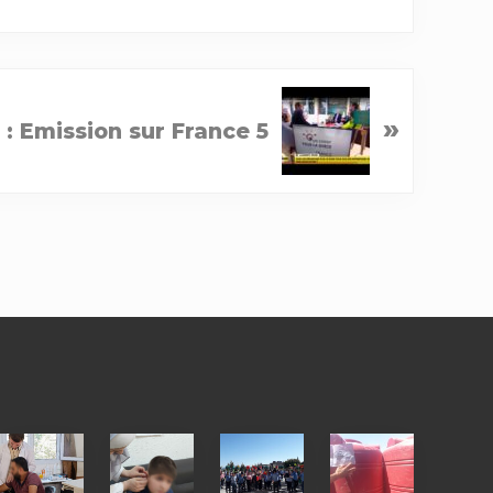
»
: Emission sur France 5
Medical
Hearing
Distribution
Distribution
physiotherapy
aids
of
of