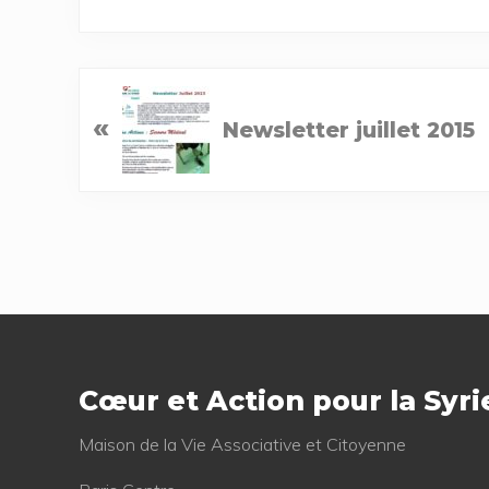
P
«
Newsletter juillet 2015
r
e
v
i
o
u
s
Footer
P
o
Cœur et Action pour la Syri
s
t
Mai­son de la Vie Asso­cia­tive et Citoyenne
: