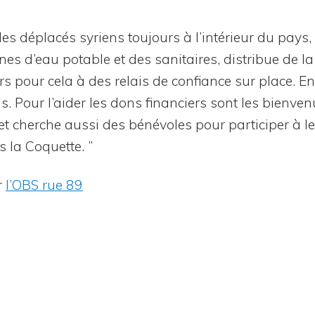
 les dépla­cés syriens tou­jours à l’intérieur du pays,
nes d’eau potable et des sani­taires, dis­tri­bue de la 
s pour cela à des relais de confiance sur place. En 
 Pour l’aider les dons finan­ciers sont les bien­ve­n
cherche aus­si des béné­voles pour par­ti­ci­per à leu
s la Coquette. ”
ur
l’OBS rue 89