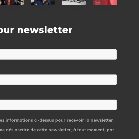
equipment
for
school
water tanks
children
supplies
for
 our newsletter
290
middle
school
students
les informations ci-dessus pour recevoir la newsletter
 me désinscrire de cette newsletter, à tout moment, par