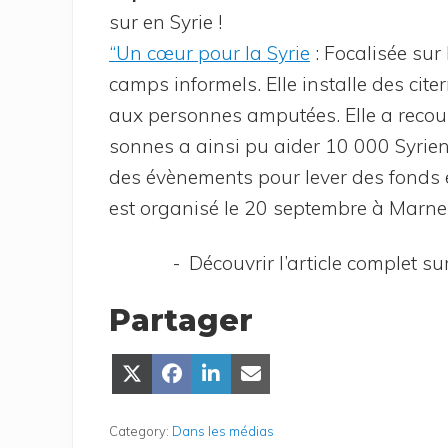
sur en Syrie !
“Un cœur pour la Syrie
: Foca­li­sée sur
camps infor­mels. Elle ins­talle des citer
aux per­sonnes ampu­tées. Elle a recour
sonnes a ain­si pu aider 10 000 Syriens.
des évè­ne­ments pour lever des fonds et 
est orga­ni­sé le 20 sep­tembre à Marne
Décou­vrir l’ar­ticle com­plet s
Partager
Share
Share
Share
Share
on
on
on
on Email
X
Face­
Lin­
(Twit­
book
ke­
Category:
Dans les médias
ter)
dIn