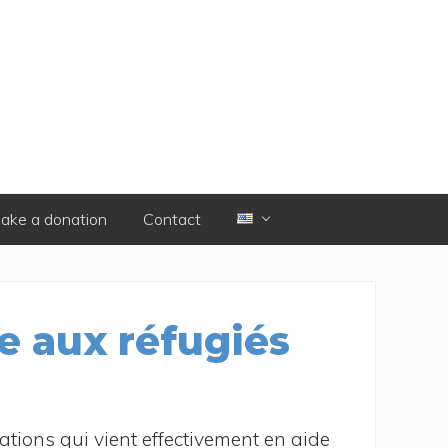
ake a donation
Contact
de aux réfugiés
a­tions qui vient effec­ti­ve­ment en aide