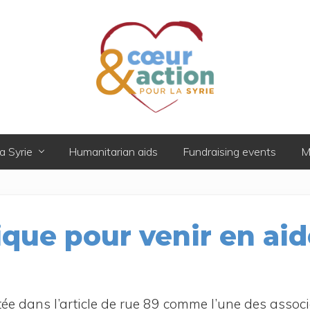
Donner
de
a Syrie
Humanitarian aids
Fundraising events
M
l'espoir
à
ceux
qui
ont
ique pour venir en ai
tout
perdu
 citée dans l’ar­ticle de rue 89 comme l’une des asso­ci