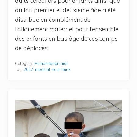
duits céréa­liers pour enfants ain­si que
du lait pre­mier et deuxième âge a été
dis­tri­bué en com­plé­ment de
l’allaitement mater­nel pour l’ensemble
des enfants en bas âge de ces camps
de déplacés.
Category:
Humanitarian aids
Tag:
2017
,
médical
,
nourriture