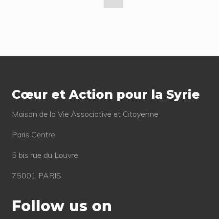
t
g
a
o
e
g
e
Footer
Cœur et Action pour la Syrie
Mai­son de la Vie Asso­cia­tive et Citoyenne
Paris Centre
5 bis rue du Louvre
75001 PARIS
Follow us on