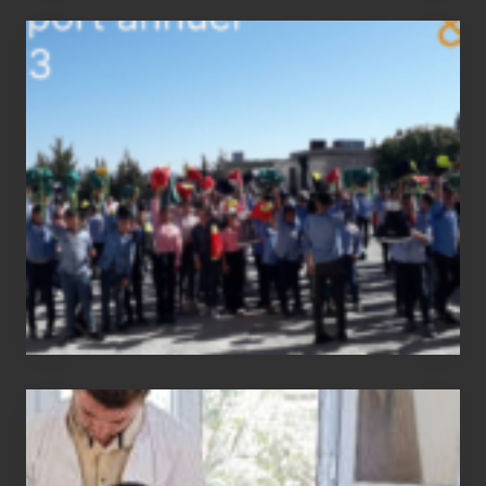
2023
status
report
Medical
physiotherapy
equipment