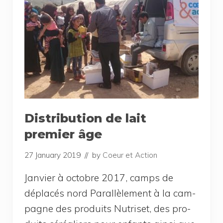
Distribution de lait
premier âge
27 January 2019
// by
Coeur et Action
Jan­vier à octobre 2017, camps de
dépla­cés nord Paral­lè­le­ment à la cam­
pagne des pro­duits Nutri­set, des pro­