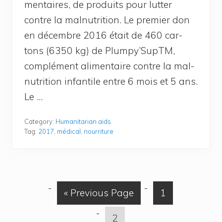
men­taires, de pro­duits pour lut­ter
contre la mal­nu­tri­tion. Le pre­mier don
en décembre 2016 était de 460 car­
tons (6350 kg) de Plumpy’SupTM,
com­plé­ment ali­men­taire contre la mal­
nu­tri­tion infan­tile entre 6 mois et 5 ans.
Le …
Category:
Humanitarian aids
Tag:
2017
,
médical
,
nourriture
G
P
«
Previous Page
1
o
a
P
2